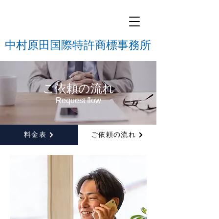
中村原田国際特許商標事務所
ご依頼の流れ
Request flow
料金表
ご依頼の流れ