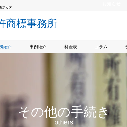
お知らせ
都足立区
許商標事務所
務紹介
事例紹介
料金表
コラム
その他の手続き
others