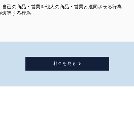
、自己の商品・営業を他人の商品・営業と混同させる行為
譲渡等する行為
料金を見る
務所
HOME
業務紹介
​はじめに
特許出願
事務所の特徴
実用新案登録出願