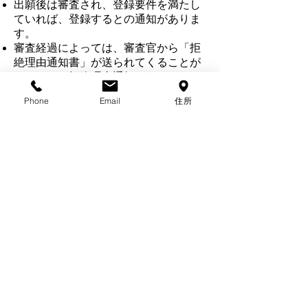
出願後は審査され、登録要件を満たし
ていれば、登録するとの通知がありま
す。
審査経過によっては、審査官から「拒
絶理由通知書」が送られてくることが
あります。拒絶理由通知があります
と、その拒絶理由の内容に対応して拒
Phone
Email
住所
絶理由を回避できるように手続補正
書、意見書等を提出します。
拒絶することの理由がない場合には、
登録を認めるとする「登録査定」が通
知されます。
登録査定の通知がありますと、登録料
をお預かりして特許庁に登録料を納付
します。
登録料を納付しますと、商標登録証が
交付され、その後、商標登録公報とし
て掲載されます。
商標権は、商標登録日から10年の存続
期間があり、その満了前６ケ月から存
続期間の更新登録申請によって永続的
に存続させることができます。