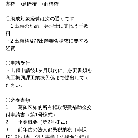
案権　•意匠権　•商標権
〇助成対象経費は次の通りです。
・1.出願のため、弁理士に支払う手数
料
・2.出願料及び出願審査請求に要する
経費
〇申請受付
・出願申請後1ヶ月以内に、必要書類を
商工振興課工業振興係まで提出してく
ださい。
〇必要書類
1.	葛飾区知的所有権取得費補助金交
付申請書（第1号様式）
2.	企業概要（第2号様式）
3.	前年度の法人都民税納税（非課
税）証明書、個人事業主の場合は特別