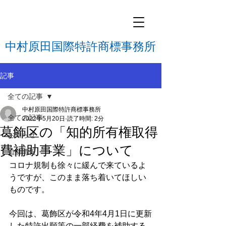
中村原田国際特許商標事務所
記事
全ての記事
中村原田国際特許商標事務所
全ての記事
2022年5月20日
読了時間: 2分
葛飾区の「知的所有権取得
お知らせ
費補助事業」について
知財情報
コロナ規制も徐々に緩んで来ているよ
うですが、このまま落ち着いてほしい
ものです。
今回は、葛飾区が令和4年4月1日に更新
した特許出願等の一部経費を補助する