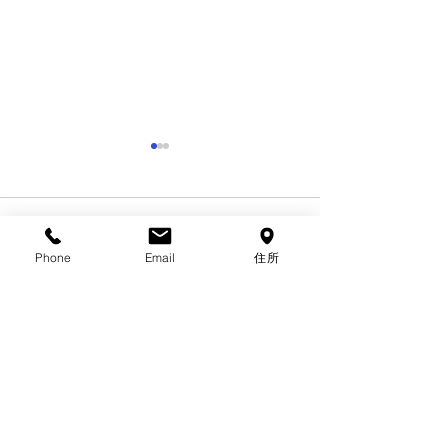
コメント
Phone
Email
住所
コメントを追加…
荒川区の「第6回荒川区新
葛飾区の「知的
製品・新技術大賞」につ
得費補助事業」
いて
中村原田国際特許商標事務所
〒120-0034