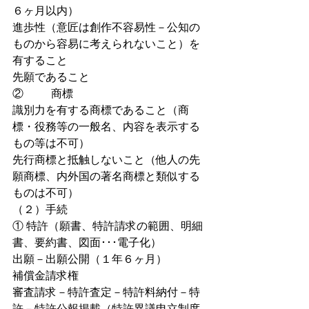
６ヶ月以内）
進歩性（意匠は創作不容易性－公知の
ものから容易に考えられないこと）を
有すること
先願であること
②          商標
識別力を有する商標であること（商
標・役務等の一般名、内容を表示する
もの等は不可）
先行商標と抵触しないこと（他人の先
願商標、内外国の著名商標と類似する
ものは不可）
（２）手続
① 特許（願書、特許請求の範囲、明細
書、要約書、図面･･･電子化）
出願－出願公開（１年６ヶ月）
補償金請求権
審査請求－特許査定－特許料納付－特
許－特許公報掲載（特許異議申立制度