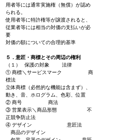
用者等には通常実施権（無償）が認め
られる。
使用者等に特許権等が譲渡されると、
従業者等には相当の対価の支払いが必
要
対価の額についての合理的基準
５．意匠・商標とその周辺の権利
（１）   保護の対象          法律
① 商標＼サービスマーク                     商
標法
立体商標（必然的な機能は含まず）、
動き、音、ホログラム、色彩、位置
② 商号                     商法
③ 営業表示＼商品形態                        不
正競争防止法
④ デザイン                            意匠法
　商品のデザイン
　包装、容器のデザイン                 意匠