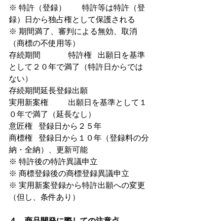
※ 特許（登録）　　特許等は特許（登
録）日から独占権として保護される
※ 期間満了、審判による無効、取消
（商標の不使用等）
存続期間              特許権   出願日を基準
として２０年で満了（特許日からでは
ない）
存続期間延長登録出願
実用新案権          出願日を基準として１
０年で満了（延長なし）
意匠権   登録日から２５年
商標権   登録日から１０年（登録料の分
納・全納）、更新可能
※ 特許後の特許異議申立
※ 商標登録後の商標登録異議申立
※ 実用新案登録から特許出願への変更
（但し、条件あり）
４．商品開発に際しての注意点