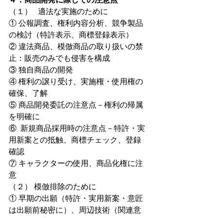
（１）   適法な実施のために
① 公報調査、権利内容分析、競争製品
の検討（特許表示、商標登録表示）
② 違法商品、模倣商品の取り扱いの禁
止：販売のみでも侵害を構成
③ 独自商品の開発
④ 権利の譲り受け、実施権・使用権の
確保、了解
⑤ 商品開発委託の注意点－権利の帰属
を明確に
⑥  新規商品採用時の注意点－特許・実
用新案との抵触、商標チェック、登録
確認
⑦ キャラクターの使用、商品化権に注
意
（２） 模倣排除のために
① 早期の出願（特許・実用新案・意匠
は出願前秘密に）、周辺技術（関連意