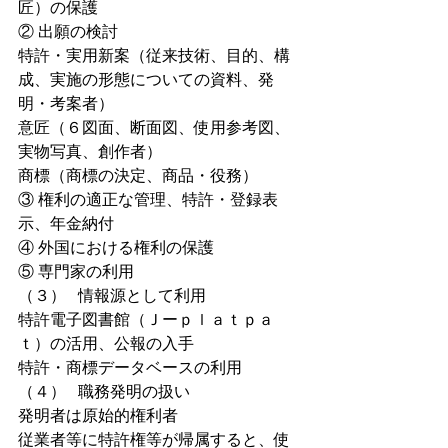
匠）の保護
② 出願の検討
特許・実用新案（従来技術、目的、構
成、実施の形態についての資料、発
明・考案者）
意匠（６図面、断面図、使用参考図、
実物写真、創作者）
商標（商標の決定、商品・役務）
③ 権利の適正な管理、特許・登録表
示、年金納付
④ 外国における権利の保護
⑤ 専門家の利用
（３）   情報源として利用
特許電子図書館（Ｊーｐｌａｔｐａ
ｔ）の活用、公報の入手
特許・商標データベースの利用
（４）   職務発明の扱い
発明者は原始的権利者
従業者等に特許権等が帰属すると、使