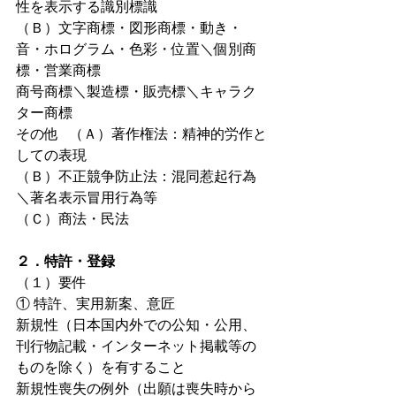
性を表示する識別標識
（Ｂ）文字商標・図形商標・動き・
音・ホログラム・色彩・位置＼個別商
標・営業商標
商号商標＼製造標・販売標＼キャラク
ター商標
その他   （Ａ）著作権法：精神的労作と
しての表現
（Ｂ）不正競争防止法：混同惹起行為
＼著名表示冒用行為等
（Ｃ）商法・民法
２．特許・登録
（１）要件
① 特許、実用新案、意匠
新規性（日本国内外での公知・公用、
刊行物記載・インターネット掲載等の
ものを除く）を有すること
新規性喪失の例外（出願は喪失時から