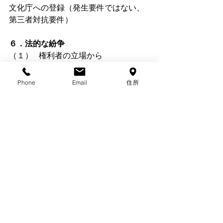
文化庁への登録（発生要件ではない、
第三者対抗要件）
６．法的な紛争
（１）   権利者の立場から
① 警告　　　　　内容証明郵便
実用新案権の侵害の場合の評価書の提
Phone
Email
住所
示、権利有効性の確認－無過失賠償責
任、［権利行使の制限］
② 和解（裁判外の和解、即決和解、公
正証書）
③ 仮処分手続（差止請求のみ）
被保全権利
保全の必要性
審尋
保証
対象物は執行官保管
④ 本案訴訟
差止請求