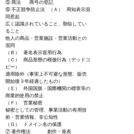
⑤ 商法       商号の登記
⑥ 不正競争防止法   （Ａ）   周知表示混
同惹起
広く認識されていること、類似してい
ること
他人の商品・営業施設・営業活動との
混同
（Ｂ）   著名表示冒用行為
（Ｃ）   商品形態の模倣行為（デッドコ
ピー）
適用除外（事実上不可避な形態、販売
開始後３年経過したもの）
（Ｅ）   外国国旗・国際機関の標章等の
商業的使用の禁止
（Ｆ）   営業秘密
秘密としての管理、事業活動の有用技
術・営業情報、非公知性
（Ｇ）   ドメイン名の保護
⑦ 著作権法              創作・発表