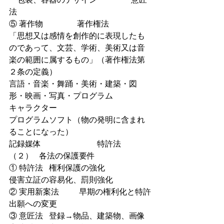
法
⑤ 著作物                 著作権法
「思想又は感情を創作的に表現したも
のであって、文芸、学術、美術又は音
楽の範囲に属するもの」（著作権法第
２条の定義）
言語・音楽・舞踊・美術・建築・図
形・映画・写真・プログラム
キャラクター
プログラムソフト（物の発明に含まれ
ることになった）
記録媒体                            特許法
（２）   各法の保護要件
① 特許法   権利保護の強化
侵害立証の容易化、罰則強化
② 実用新案法          早期の権利化と特許
出願への変更
③ 意匠法   登録→物品、建築物、画像