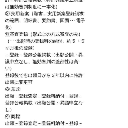
は無効審判制度に一本化）
② 実用新案（願書、実用新案登録請求
の範囲、明細書、要約書、図面･･･電子
化）
無審査登録（形式上の方式審査のみ）
（･･･出願時の登録料の納付、約５・６
ヶ月後の登録）
－登録－登録公報掲載（出願公開・異
議申立なし、無効審判の蓋然性は高
い）
登録後でも出願日から３年以内に特許
出願に変更可
③ 意匠
出願－登録査定－登録料納付－登録－
登録公報掲載（出願公開・異議申立な
し）
④ 商標
出願－登録査定－登録料納付－登録－