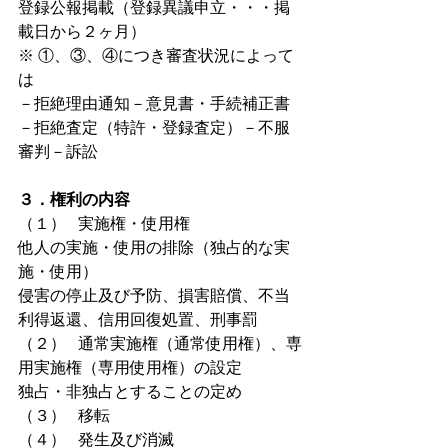
登録公報掲載（登録異議申立・・・掲
載日から２ヶ月）
※ ①、③、④につき審査状況によって
は
－拒絶理由通知－意見書・手続補正書
－拒絶査定（特許・登録査定）－不服
審判－訴訟
３．権利の内容
（１）   実施権・使用権
他人の実施・使用の排除（独占的な実
施・使用）
侵害の停止及び予防、損害賠償、不当
利得返還、信用回復処置、刑事罰
（２）   通常実施権（通常使用権）、専
用実施権（専用使用権）の設定
独占・非独占とすることの定め
（３）   移転
（４）   発生及び消滅