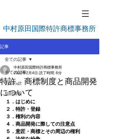
中村原田国際特許商標事務所
記事
全ての記事
中村原田国際特許商標事務所
全ての記事
2022年2月4日
読了時間: 6分
特許、商標制度と商品開発
お知らせ
について
知財情報
１．はじめに
２．特許・登録
３．権利の内容
４．商品開発に際しての注意点
５．意匠・商標とその周辺の権利
６．法的な紛争